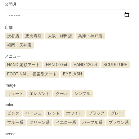
公開月
店舗
渋谷店
恵比寿店
大阪・梅田店
兵庫・神戸店
福岡・天神店
メニュー
HAND 定額アート
HAND 90art
HAND 120art
SCULPTURE
FOOT NAIL 提案型アート
EYELASH
image
キュート
エレガント
クール
シンプル
color
ピンク
ベージュ
レッド
ホワイト
ブラック
グレー
ブルー系
グリーン系
イエロー系
パープル系
ブラウン系
scene