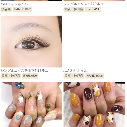
ハロウィンネイル
シングルエクステ120本コ…
渋谷店
HAND 90art
大阪・梅田店
EYELASH
シングルエクステ上下付け放…
ふんわりネイル
兵庫・神戸店
EYELASH
兵庫・神戸店
HAND 90art