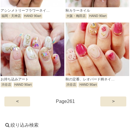
アシンメトリーフラワーネイ…
秋カラーネイル
福岡・天神店
HAND 90art
大阪・梅田店
HAND 90art
お持ち込みアート
秋の定番、レオパード柄ネイ…
渋谷店
HAND 90art
渋谷店
HAND 90art
(current)
<
261
>
絞り込み検索