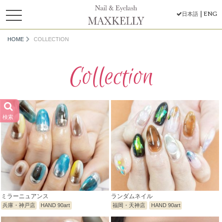
toggle
ENG
日本語
navigation
HOME
COLLECTION
Collection
検索
ミラーニュアンス
ランダムネイル
兵庫・神戸店
HAND 90art
福岡・天神店
HAND 90art