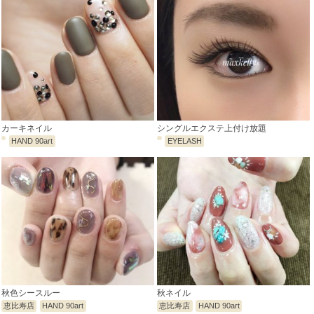
カーキネイル
シングルエクステ上付け放題
HAND 90art
EYELASH
秋色シースルー
秋ネイル
恵比寿店
HAND 90art
恵比寿店
HAND 90art