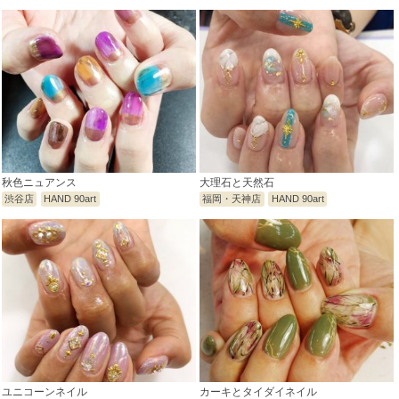
秋色ニュアンス
大理石と天然石
渋谷店
HAND 90art
福岡・天神店
HAND 90art
ユニコーンネイル
カーキとタイダイネイル