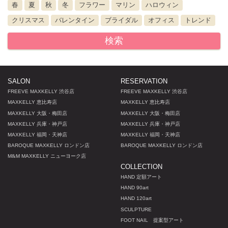
春
夏
秋
冬
フラワー
マリン
ハロウィン
クリスマス
バレンタイン
ブライダル
オフィス
トレンド
検索
SALON
RESERVATION
FREEVE MAXKELLY 渋谷店
FREEVE MAXKELLY 渋谷店
MAXKELLY 恵比寿店
MAXKELLY 恵比寿店
MAXKELLY 大阪・梅田店
MAXKELLY 大阪・梅田店
MAXKELLY 兵庫・神戸店
MAXKELLY 兵庫・神戸店
MAXKELLY 福岡・天神店
MAXKELLY 福岡・天神店
BAROQUE MAXKELLY ロンドン店
BAROQUE MAXKELLY ロンドン店
M
&
M MAXKELLY ニューヨーク店
COLLECTION
HAND 定額アート
HAND 90art
HAND 120art
SCULPTURE
FOOT NAIL 提案型アート