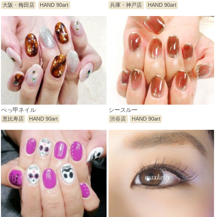
大阪・梅田店
HAND 90art
兵庫・神戸店
HAND 90art
べっ甲ネイル
シースルー
恵比寿店
HAND 90art
渋谷店
HAND 90art