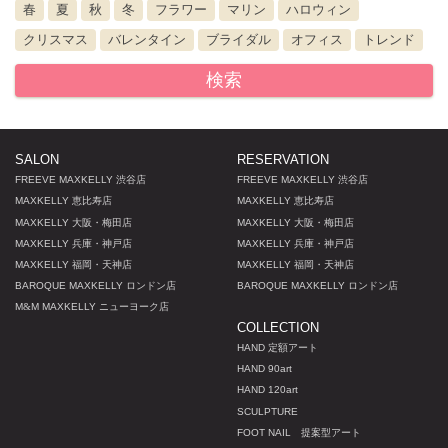
春
夏
秋
冬
フラワー
マリン
ハロウィン
クリスマス
バレンタイン
ブライダル
オフィス
トレンド
検索
SALON
RESERVATION
FREEVE MAXKELLY 渋谷店
FREEVE MAXKELLY 渋谷店
MAXKELLY 恵比寿店
MAXKELLY 恵比寿店
MAXKELLY 大阪・梅田店
MAXKELLY 大阪・梅田店
MAXKELLY 兵庫・神戸店
MAXKELLY 兵庫・神戸店
MAXKELLY 福岡・天神店
MAXKELLY 福岡・天神店
BAROQUE MAXKELLY ロンドン店
BAROQUE MAXKELLY ロンドン店
M
&
M MAXKELLY ニューヨーク店
COLLECTION
HAND 定額アート
HAND 90art
HAND 120art
SCULPTURE
FOOT NAIL 提案型アート