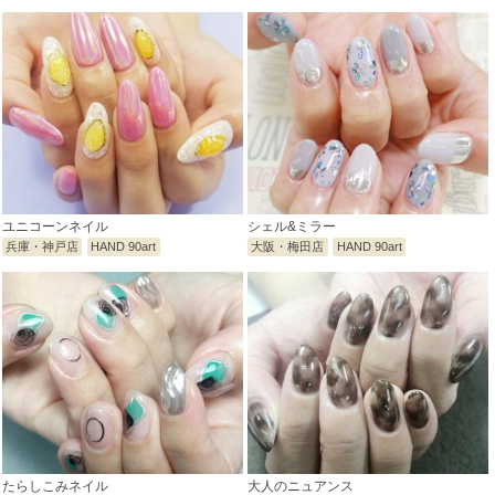
ユニコーンネイル
シェル&ミラー
兵庫・神戸店
HAND 90art
大阪・梅田店
HAND 90art
たらしこみネイル
大人のニュアンス