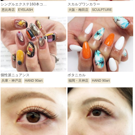
シングルエクステ160本コ…
スカルプワンカラー
恵比寿店
EYELASH
大阪・梅田店
SCULPTURE
個性派ニュアンス
ボタニカル
兵庫・神戸店
HAND 90art
福岡・天神店
HAND 90art