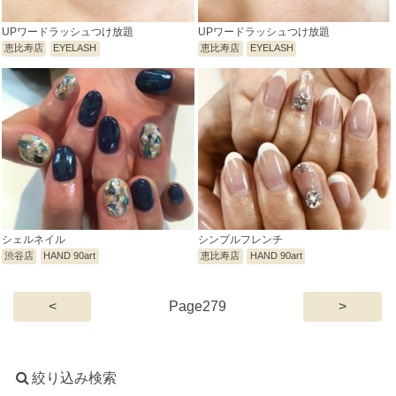
UPワードラッシュつけ放題
UPワードラッシュつけ放題
恵比寿店
EYELASH
恵比寿店
EYELASH
シェルネイル
シンプルフレンチ
渋谷店
HAND 90art
恵比寿店
HAND 90art
(current)
<
279
>
絞り込み検索