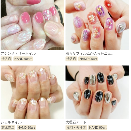
アシンメトリーネイル
様々なフィルムが入ったニュ…
渋谷店
HAND 90art
渋谷店
HAND 90art
シェルネイル
大理石アート
恵比寿店
HAND 90art
福岡・天神店
HAND 90art