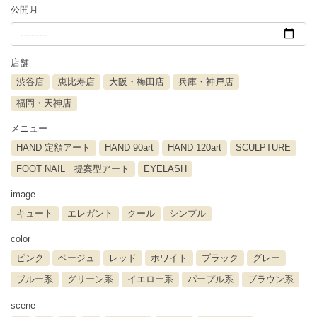
公開月
店舗
渋谷店
恵比寿店
大阪・梅田店
兵庫・神戸店
福岡・天神店
メニュー
HAND 定額アート
HAND 90art
HAND 120art
SCULPTURE
FOOT NAIL 提案型アート
EYELASH
image
キュート
エレガント
クール
シンプル
color
ピンク
ベージュ
レッド
ホワイト
ブラック
グレー
ブルー系
グリーン系
イエロー系
パープル系
ブラウン系
scene