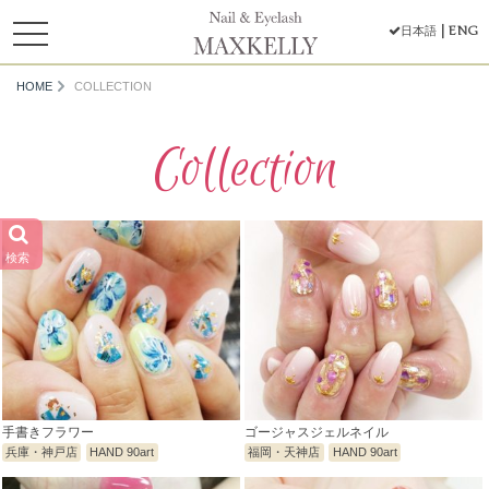
toggle
ENG
日本語
navigation
HOME
COLLECTION
Collection
検索
手書きフラワー
ゴージャスジェルネイル
兵庫・神戸店
HAND 90art
福岡・天神店
HAND 90art