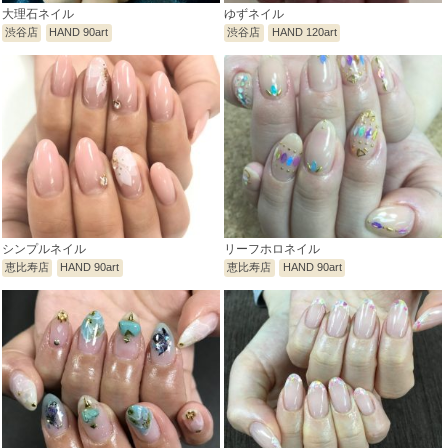
大理石ネイル
ゆずネイル
渋谷店
HAND 90art
渋谷店
HAND 120art
シンプルネイル
リーフホロネイル
恵比寿店
HAND 90art
恵比寿店
HAND 90art