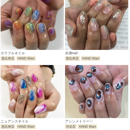
カラフルネイル
水滴nail
恵比寿店
HAND 90art
恵比寿店
HAND 90art
ニュアンスネイル
アシンメトリー♡
恵比寿店
HAND 90art
渋谷店
HAND 90art