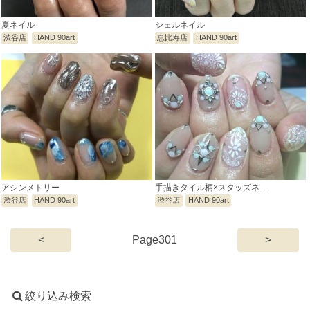
夏ネイル
シェルネイル
渋谷店
HAND 90art
恵比寿店
HAND 90art
アシンメトリー
手描きタイル柄×スタッズネ…
渋谷店
HAND 90art
渋谷店
HAND 90art
(current)
<
301
>
絞り込み検索