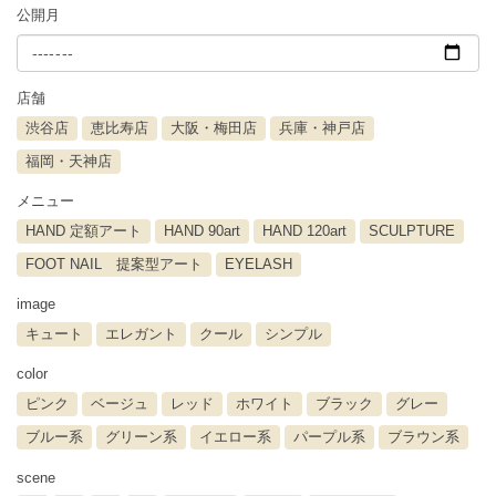
公開月
店舗
渋谷店
恵比寿店
大阪・梅田店
兵庫・神戸店
福岡・天神店
メニュー
HAND 定額アート
HAND 90art
HAND 120art
SCULPTURE
FOOT NAIL 提案型アート
EYELASH
image
キュート
エレガント
クール
シンプル
color
ピンク
ベージュ
レッド
ホワイト
ブラック
グレー
ブルー系
グリーン系
イエロー系
パープル系
ブラウン系
scene