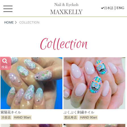
toggle
ENG
日本語
navigation
HOME
COLLECTION
Collection
検索
紫陽花ネイル
ぷくぷく刺繍ネイル
渋谷店
HAND 90art
恵比寿店
HAND 90art