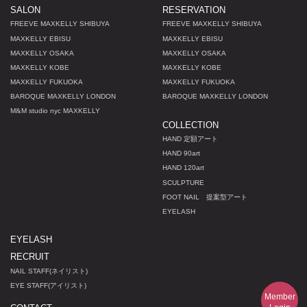
SALON
RESERVATION
FREEVE MAXKELLY SHIBUYA
FREEVE MAXKELLY SHIBUYA
MAXKELLY EBISU
MAXKELLY EBISU
MAXKELLY OSAKA
MAXKELLY OSAKA
MAXKELLY KOBE
MAXKELLY KOBE
MAXKELLY FUKUOKA
MAXKELLY FUKUOKA
BAROQUE MAXKELLY LONDON
BAROQUE MAXKELLY LONDON
M
&
M studio nyc MAXKELLY
COLLECTION
HAND 定額アート
HAND 90art
HAND 120art
SCULPTURE
FOOT NAIL 提案型アート
EYELASH
EYELASH
RECRUIT
NAIL STAFF(ネイリスト)
EYE STAFF(アイリスト)
Member