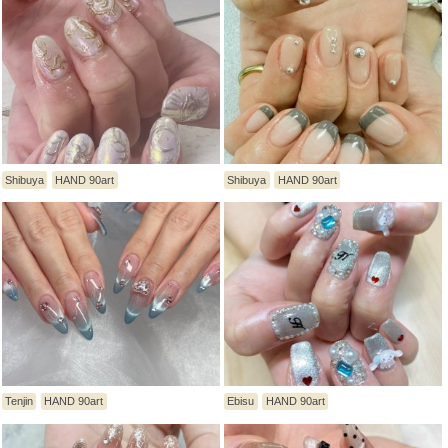
Shibuya
HAND 90art
Shibuya
HAND 90art
Tenjin
HAND 90art
Ebisu
HAND 90art