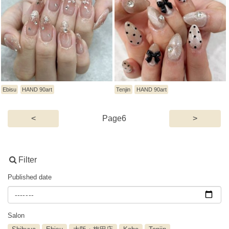
Ebisu
HAND 90art
Tenjin
HAND 90art
(current)
<
6
>
Filter
Published date
Salon