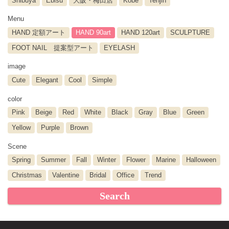
Shibuya
Ebisu
大阪・梅田店
Kobe
Tenjin
Menu
HAND 定額アート
HAND 90art
HAND 120art
SCULPTURE
FOOT NAIL 提案型アート
EYELASH
image
Cute
Elegant
Cool
Simple
color
Pink
Beige
Red
White
Black
Gray
Blue
Green
Yellow
Purple
Brown
Scene
Spring
Summer
Fall
Winter
Flower
Marine
Halloween
Christmas
Valentine
Bridal
Office
Trend
Search