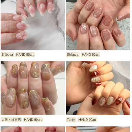
Shibuya
HAND 90art
Shibuya
HAND 90art
大阪・梅田店
HAND 90art
Tenjin
HAND 90art