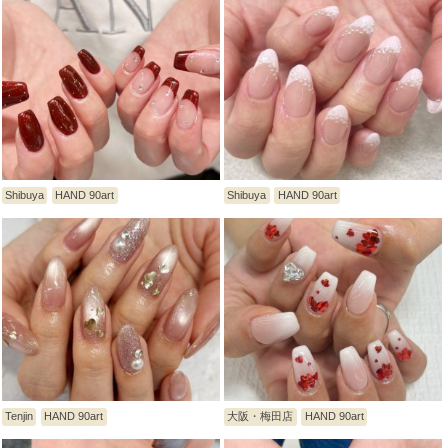
Shibuya
HAND 90art
Shibuya
HAND 90art
Tenjin
HAND 90art
大阪・梅田店
HAND 90art