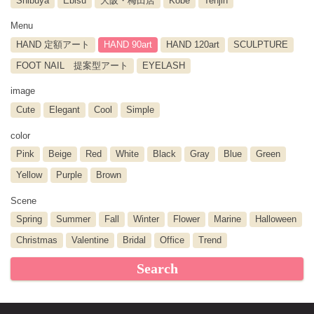
Shibuya
Ebisu
大阪・梅田店
Kobe
Tenjin
Menu
HAND 定額アート
HAND 90art
HAND 120art
SCULPTURE
FOOT NAIL 提案型アート
EYELASH
image
Cute
Elegant
Cool
Simple
color
Pink
Beige
Red
White
Black
Gray
Blue
Green
Yellow
Purple
Brown
Scene
Spring
Summer
Fall
Winter
Flower
Marine
Halloween
Christmas
Valentine
Bridal
Office
Trend
Search