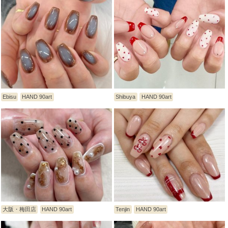
Ebisu
HAND 90art
Shibuya
HAND 90art
大阪・梅田店
HAND 90art
Tenjin
HAND 90art