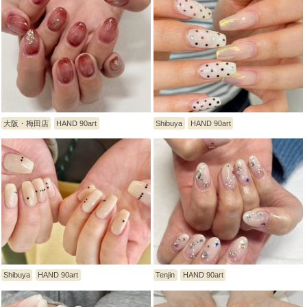
大阪・梅田店
HAND 90art
Shibuya
HAND 90art
Shibuya
HAND 90art
Tenjin
HAND 90art