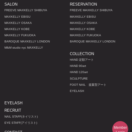
SALON
RESERVATION
FREEVE MAXKELLY SHIBUYA
FREEVE MAXKELLY SHIBUYA
MAXKELLY EBISU
MAXKELLY EBISU
MAXKELLY OSAKA
MAXKELLY OSAKA
MAXKELLY KOBE
MAXKELLY KOBE
MAXKELLY FUKUOKA
MAXKELLY FUKUOKA
BAROQUE MAXKELLY LONDON
BAROQUE MAXKELLY LONDON
M
&
M studio nyc MAXKELLY
COLLECTION
HAND 定額アート
HAND 90art
HAND 120art
SCULPTURE
FOOT NAIL 提案型アート
EYELASH
EYELASH
RECRUIT
NAIL STAFF(ネイリスト)
EYE STAFF(アイリスト)
Member