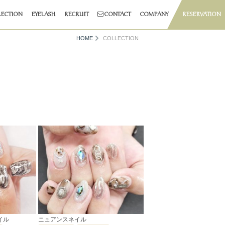
ECTION
EYELASH
RECRUIT
CONTACT
COMPANY
RESERVATION
HOME
COLLECTION
イル
ニュアンスネイル