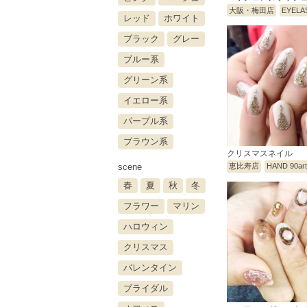
大阪・梅田店
EYELA
レッド
ホワイト
ブラック
グレー
ブルー系
グリーン系
イエロー系
パープル系
ブラウン系
クリスマスネイル
scene
恵比寿店
HAND 90ar
春
夏
秋
冬
フラワー
マリン
ハロウィン
クリスマス
バレンタイン
ブライダル