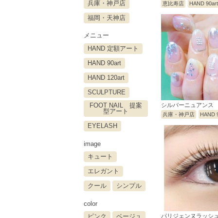
兵庫・神戸店
恵比寿店
HAND 90ar
福岡・天神店
メニュー
HAND 定額アート
HAND 90art
HAND 120art
SCULPTURE
FOOT NAIL 提案
シルバーニュアンス
型アート
兵庫・神戸店
HAND 9
EYELASH
image
キュート
エレガント
クール
シンプル
color
ピンク
ベージュ
パリジェンヌラッシ