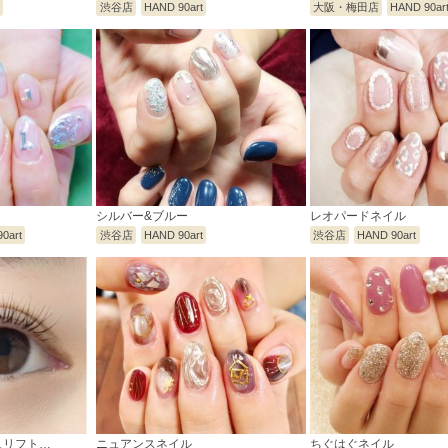
t
渋谷店
HAND 90art
大阪・梅田店
HAND 90ar
シルバー&ブルー
レオパードネイル
0art
渋谷店
HAND 90art
渋谷店
HAND 90art
ュリフト…
ニュアンスネイル
ちぐはぐネイル