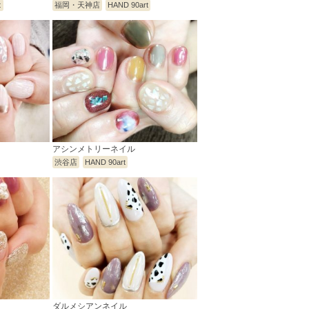
t
福岡・天神店
HAND 90art
アシンメトリーネイル
渋谷店
HAND 90art
ダルメシアンネイル