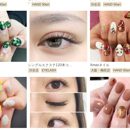
0art
HAND 90art
渋谷店
HAND 90art
シングルエクステ120本コ…
Xmasネイル
渋谷店
EYELASH
大阪・梅田店
HAND 90ar