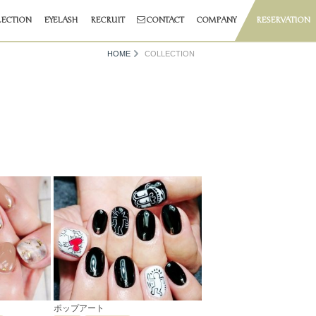
ECTION
EYELASH
RECRUIT
CONTACT
COMPANY
RESERVATION
HOME
COLLECTION
ポップアート