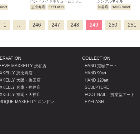
ハンドメイドボリュームラッ…
シンプルネイル
0art
恵比寿店
EYELASH
渋谷店
HAND 90art
(current)
1
…
246
247
248
249
250
251
ERVATION
COLLECTION
EEVE MAXKELLY 渋谷店
HAND 定額アート
XKELLY 恵比寿店
HAND 90art
XKELLY 大阪・梅田店
HAND 120art
XKELLY 兵庫・神戸店
SCULPTURE
XKELLY 福岡・天神店
FOOT NAIL 提案型アート
ROQUE MAXKELLY ロンドン
EYELASH