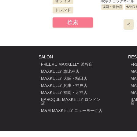
オフィス
秋冬チェックネイル
福岡・天神店
HAND 9
トレンド
検索
<
SALON
RES
FREEVE MAXKELLY 渋谷店
FR
MAXKELLY 恵比寿店
MA
MAXKELLY 大阪・梅田店
MA
MAXKELLY 兵庫・神戸店
MA
MAXKELLY 福岡・天神店
MA
BAROQUE MAXKELLY ロンドン
BA
店
店
M
M MAXKELLY ニューヨーク店
&