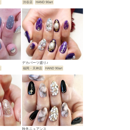
t
渋谷店
HAND 90art
デカパーツ盛り♪
t
福岡・天神店
HAND 90art
秋冬ニュアンス