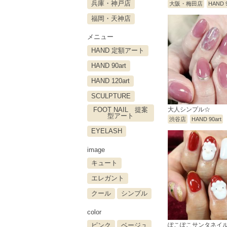
兵庫・神戸店
大阪・梅田店
HAND 9
福岡・天神店
メニュー
HAND 定額アート
HAND 90art
HAND 120art
SCULPTURE
FOOT NAIL 提案
大人シンプル☆
型アート
渋谷店
HAND 90art
EYELASH
image
キュート
エレガント
クール
シンプル
color
ピンク
ベージュ
ぽこぽこサンタネイ