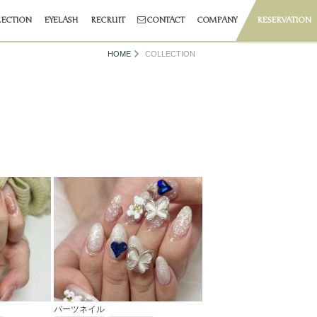
ECTION
EYELASH
RECRUIT
CONTACT
COMPANY
RESERVATION
HOME
COLLECTION
パーツネイル