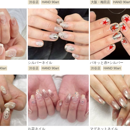
渋谷店
HAND 90art
大阪・梅田店
HAND 90ar
シルバーネイル
パキッと赤×シルバー
0art
渋谷店
HAND 90art
渋谷店
HAND 90art
お花ネイル
マグネットネイル