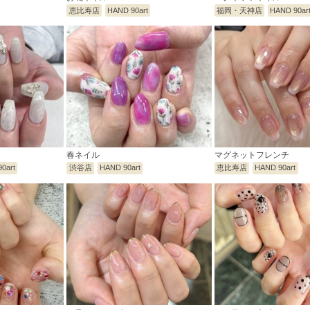
恵比寿店
HAND 90art
福岡・天神店
HAND 90ar
春ネイル
マグネットフレンチ
0art
渋谷店
HAND 90art
恵比寿店
HAND 90art