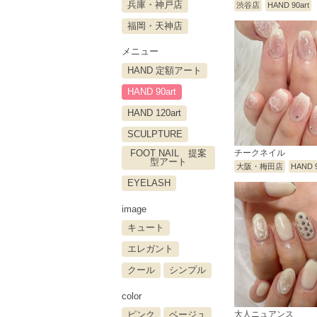
兵庫・神戸店
渋谷店
HAND 90art
福岡・天神店
メニュー
HAND 定額アート
HAND 90art
HAND 120art
SCULPTURE
FOOT NAIL 提案
チークネイル
型アート
大阪・梅田店
HAND 9
EYELASH
image
キュート
エレガント
クール
シンプル
color
ピンク
ベージュ
大人ニュアンス