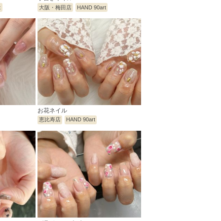
t
大阪・梅田店
HAND 90art
お花ネイル
恵比寿店
HAND 90art