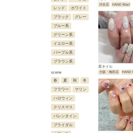
渋谷店
HAND 90art
レッド
ホワイト
ブラック
グレー
ブルー系
グリーン系
イエロー系
パープル系
ブラウン系
星ネイル
scene
大阪・梅田店
HAND 9
春
夏
秋
冬
フラワー
マリン
ハロウィン
クリスマス
バレンタイン
ブライダル