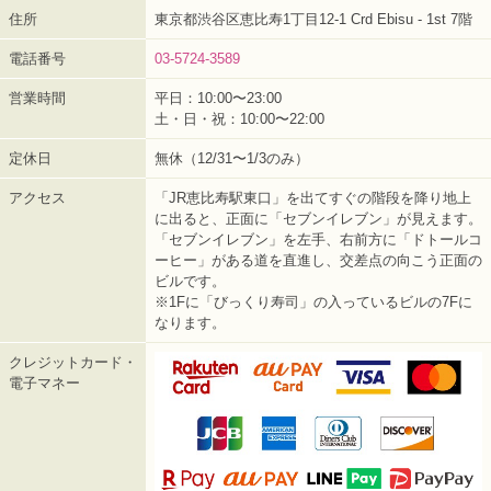
住所
東京都渋谷区恵比寿1丁目12-1 Crd Ebisu - 1st 7階
電話番号
03-5724-3589
営業時間
平日：10:00〜23:00
土・日・祝：10:00〜22:00
定休日
無休（12/31〜1/3のみ）
アクセス
「JR恵比寿駅東口」を出てすぐの階段を降り地上
に出ると、正面に「セブンイレブン」が見えます。
「セブンイレブン」を左手、右前方に「ドトールコ
ーヒー」がある道を直進し、交差点の向こう正面の
ビルです。
※1Fに「びっくり寿司」の入っているビルの7Fに
なります。
クレジットカード・
電子マネー