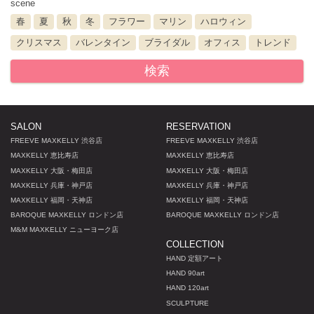
scene
春
夏
秋
冬
フラワー
マリン
ハロウィン
クリスマス
バレンタイン
ブライダル
オフィス
トレンド
検索
SALON
RESERVATION
FREEVE MAXKELLY 渋谷店
FREEVE MAXKELLY 渋谷店
MAXKELLY 恵比寿店
MAXKELLY 恵比寿店
MAXKELLY 大阪・梅田店
MAXKELLY 大阪・梅田店
MAXKELLY 兵庫・神戸店
MAXKELLY 兵庫・神戸店
MAXKELLY 福岡・天神店
MAXKELLY 福岡・天神店
BAROQUE MAXKELLY ロンドン店
BAROQUE MAXKELLY ロンドン店
M
&
M MAXKELLY ニューヨーク店
COLLECTION
HAND 定額アート
HAND 90art
HAND 120art
SCULPTURE