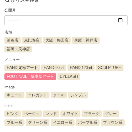
絞り込み検索
公開月
店舗
渋谷店
恵比寿店
大阪・梅田店
兵庫・神戸店
福岡・天神店
メニュー
HAND 定額アート
HAND 90art
HAND 120art
SCULPTURE
FOOT NAIL 提案型アート
EYELASH
image
キュート
エレガント
クール
シンプル
color
ピンク
ベージュ
レッド
ホワイト
ブラック
グレー
ブルー系
グリーン系
イエロー系
パープル系
ブラウン系