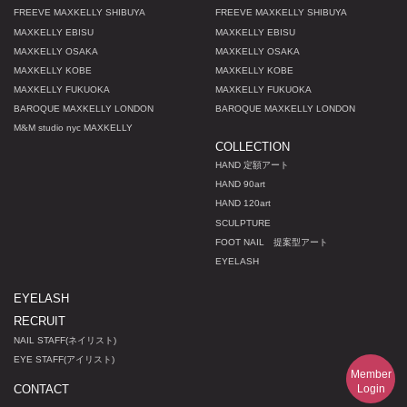
FREEVE MAXKELLY SHIBUYA
FREEVE MAXKELLY SHIBUYA
MAXKELLY EBISU
MAXKELLY EBISU
MAXKELLY OSAKA
MAXKELLY OSAKA
MAXKELLY KOBE
MAXKELLY KOBE
MAXKELLY FUKUOKA
MAXKELLY FUKUOKA
BAROQUE MAXKELLY LONDON
BAROQUE MAXKELLY LONDON
M
&
M studio nyc MAXKELLY
COLLECTION
HAND 定額アート
HAND 90art
HAND 120art
SCULPTURE
FOOT NAIL 提案型アート
EYELASH
EYELASH
RECRUIT
NAIL STAFF(ネイリスト)
EYE STAFF(アイリスト)
Member
Login
CONTACT