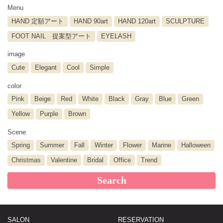
Menu
HAND 定額アート
HAND 90art
HAND 120art
SCULPTURE
FOOT NAIL 提案型アート
EYELASH
image
Cute
Elegant
Cool
Simple
color
Pink
Beige
Red
White
Black
Gray
Blue
Green
Yellow
Purple
Brown
Scene
Spring
Summer
Fall
Winter
Flower
Marine
Halloween
Christmas
Valentine
Bridal
Office
Trend
Search
SALON
RESERVATION