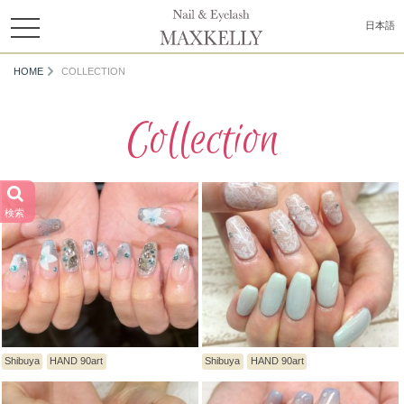
toggle
日本語
navigation
HOME
COLLECTION
Collection
検索
Shibuya
HAND 90art
Shibuya
HAND 90art