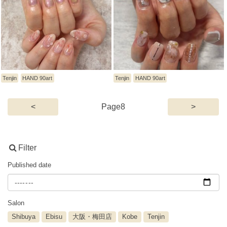
Tenjin
HAND 90art
Tenjin
HAND 90art
(current)
<
8
>
Filter
Published date
Salon
Shibuya
Ebisu
大阪・梅田店
Kobe
Tenjin