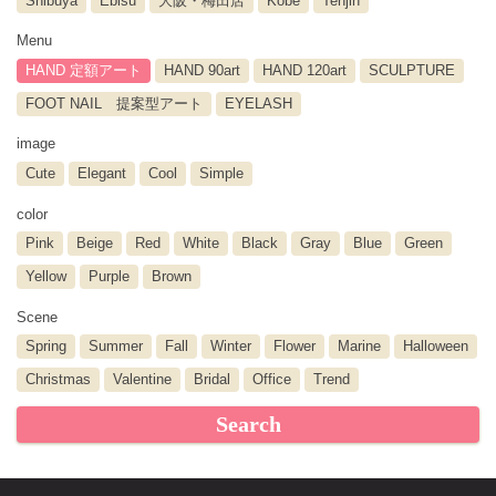
Shibuya
Ebisu
大阪・梅田店
Kobe
Tenjin
Menu
HAND 定額アート
HAND 90art
HAND 120art
SCULPTURE
FOOT NAIL 提案型アート
EYELASH
image
Cute
Elegant
Cool
Simple
color
Pink
Beige
Red
White
Black
Gray
Blue
Green
Yellow
Purple
Brown
Scene
Spring
Summer
Fall
Winter
Flower
Marine
Halloween
Christmas
Valentine
Bridal
Office
Trend
Search