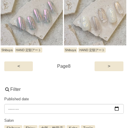
Shibuya
HAND 定額アート
Shibuya
HAND 定額アート
(current)
<
8
>
Filter
Published date
Salon