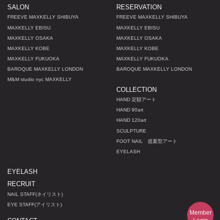
SALON
RESERVATION
FREEVE MAXKELLY SHIBUYA
FREEVE MAXKELLY SHIBUYA
MAXKELLY EBISU
MAXKELLY EBISU
MAXKELLY OSAKA
MAXKELLY OSAKA
MAXKELLY KOBE
MAXKELLY KOBE
MAXKELLY FUKUOKA
MAXKELLY FUKUOKA
BAROQUE MAXKELLY LONDON
BAROQUE MAXKELLY LONDON
M
&
M studio nyc MAXKELLY
COLLECTION
HAND 定額アート
HAND 90art
HAND 120art
SCULPTURE
FOOT NAIL 提案型アート
EYELASH
EYELASH
RECRUIT
NAIL STAFF(ネイリスト)
EYE STAFF(アイリスト)
Member