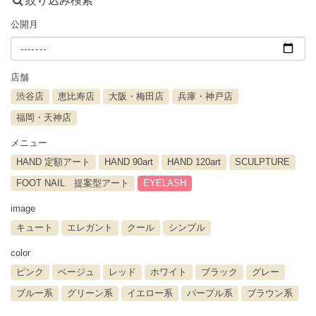
絞り込み検索
公開月
店舗
渋谷店
恵比寿店
大阪・梅田店
兵庫・神戸店
福岡・天神店
メニュー
HAND 定額アート
HAND 90art
HAND 120art
SCULPTURE
FOOT NAIL 提案型アート
EYELASH
image
キュート
エレガント
クール
シンプル
color
ピンク
ベージュ
レッド
ホワイト
ブラック
グレー
ブルー系
グリーン系
イエロー系
パープル系
ブラウン系