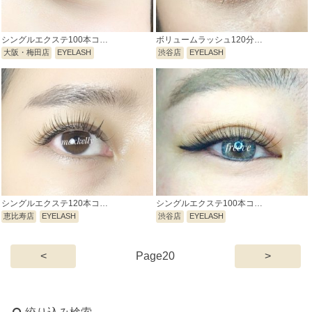
シングルエクステ100本コ…
ボリュームラッシュ120分…
大阪・梅田店
EYELASH
渋谷店
EYELASH
シングルエクステ120本コ…
シングルエクステ100本コ…
恵比寿店
EYELASH
渋谷店
EYELASH
(current)
<
20
>