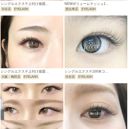
シングルエクステ上付け放題…
NEWボリュームラッシュ1…
渋谷店
EYELASH
恵比寿店
EYELASH
シングルエクステ上付け放題…
シングルエクステ100本コ…
大阪・梅田店
EYELASH
渋谷店
EYELASH