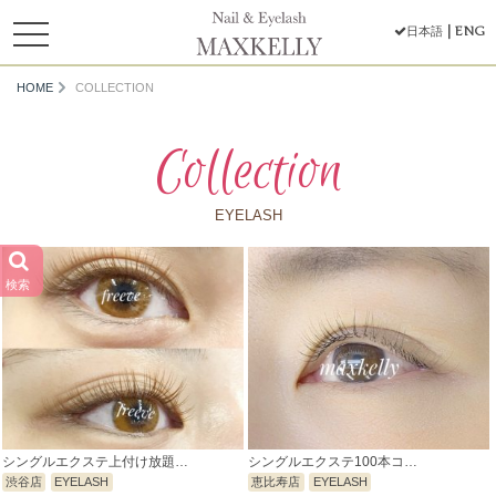
toggle
ENG
日本語
navigation
HOME
COLLECTION
Collection
EYELASH
検索
シングルエクステ上付け放題…
シングルエクステ100本コ…
渋谷店
EYELASH
恵比寿店
EYELASH