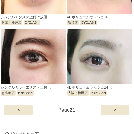
シングルエクステ上付け放題
4Dボリュームラッシュ10…
兵庫・神戸店
EYELASH
渋谷店
EYELASH
シングルカラーエクステ上付…
4Dボリュームラッシュ24…
恵比寿店
EYELASH
大阪・梅田店
EYELASH
(current)
<
21
>