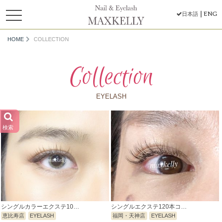
toggle
ENG
日本語
navigation
HOME
COLLECTION
Collection
EYELASH
検索
シングルカラーエクステ10…
シングルエクステ120本コ…
恵比寿店
EYELASH
福岡・天神店
EYELASH