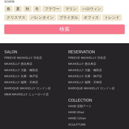
scene
春
夏
秋
冬
フラワー
マリン
ハロウィン
クリスマス
バレンタイン
ブライダル
オフィス
トレンド
検索
SALON
RESERVATION
FREEVE MAXKELLY 渋谷店
FREEVE MAXKELLY 渋谷店
MAXKELLY 恵比寿店
MAXKELLY 恵比寿店
MAXKELLY 大阪・梅田店
MAXKELLY 大阪・梅田店
MAXKELLY 兵庫・神戸店
MAXKELLY 兵庫・神戸店
MAXKELLY 福岡・天神店
MAXKELLY 福岡・天神店
BAROQUE MAXKELLY ロンドン店
BAROQUE MAXKELLY ロンドン店
M
&
M MAXKELLY ニューヨーク店
COLLECTION
HAND 定額アート
HAND 90art
HAND 120art
SCULPTURE