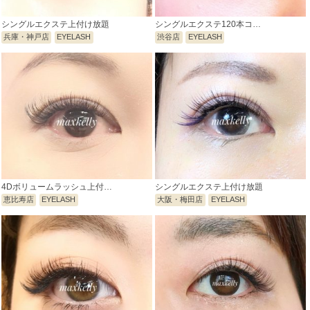
シングルエクステ上付け放題
シングルエクステ120本コ…
兵庫・神戸店
EYELASH
渋谷店
EYELASH
4Dボリュームラッシュ上付…
シングルエクステ上付け放題
恵比寿店
EYELASH
大阪・梅田店
EYELASH