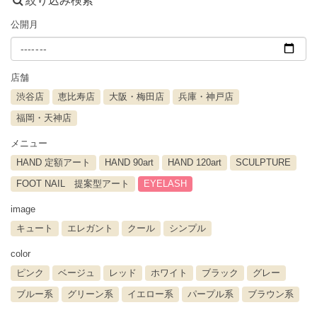
絞り込み検索
公開月
店舗
渋谷店
恵比寿店
大阪・梅田店
兵庫・神戸店
福岡・天神店
メニュー
HAND 定額アート
HAND 90art
HAND 120art
SCULPTURE
FOOT NAIL 提案型アート
EYELASH
image
キュート
エレガント
クール
シンプル
color
ピンク
ベージュ
レッド
ホワイト
ブラック
グレー
ブルー系
グリーン系
イエロー系
パープル系
ブラウン系